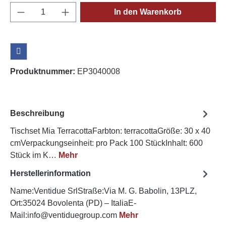
Produkt Anzahl: Gib den gewünschten Wert e
In den Warenkorb
Produktnummer:
EP3040008
Beschreibung
Tischset Mia TerracottaFarbton: terracottaGröße: 30 x 40
cmVerpackungseinheit: pro Pack 100 StückInhalt: 600
Stück im K…
Mehr
Herstellerinformation
Name:Ventidue SrlStraße:Via M. G. Babolin, 13PLZ,
Ort:35024 Bovolenta (PD) – ItaliaE-
Mail:info@ventiduegroup.com
Mehr