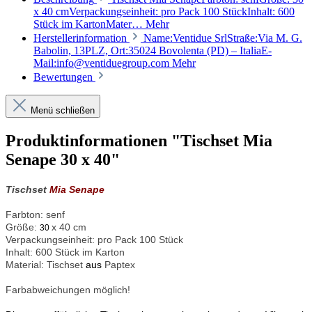
x 40 cmVerpackungseinheit: pro Pack 100 StückInhalt: 600
Stück im KartonMater…
Mehr
Herstellerinformation
Name:Ventidue SrlStraße:Via M. G.
Babolin, 13PLZ, Ort:35024 Bovolenta (PD) – ItaliaE-
Mail:info@ventiduegroup.com
Mehr
Bewertungen
Menü schließen
Produktinformationen "Tischset Mia
Senape 30 x 40"
Tischset
Mia Senape
Farbton: senf
Größe:
x 40 cm
30
Verpackungseinheit: pro Pack 100 Stück
Inhalt: 600 Stück im Karton
Material: Tischset
aus
Paptex
Farbabweichungen möglich!