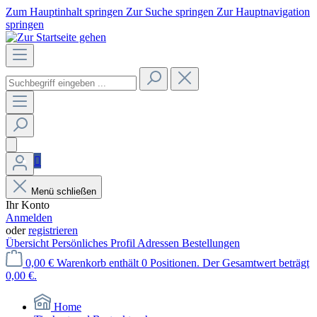
Zum Hauptinhalt springen
Zur Suche springen
Zur Hauptnavigation
springen
Menü schließen
Ihr Konto
Anmelden
oder
registrieren
Übersicht
Persönliches Profil
Adressen
Bestellungen
0,00 €
Warenkorb enthält 0 Positionen. Der Gesamtwert beträgt
0,00 €.
Home