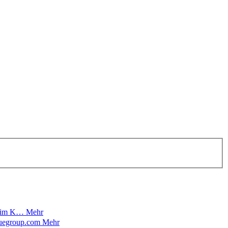
en im K…
Mehr
iduegroup.com
Mehr