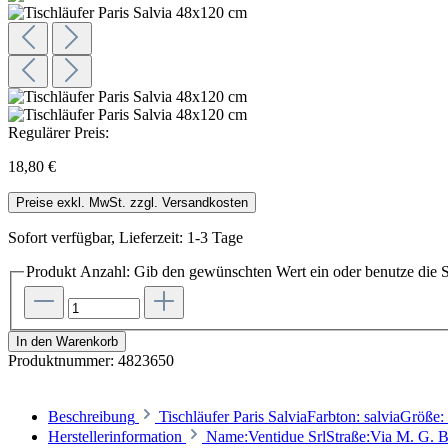
Regulärer Preis:
18,80 €
Preise exkl. MwSt. zzgl. Versandkosten
Sofort verfügbar, Lieferzeit: 1-3 Tage
Produkt Anzahl: Gib den gewünschten Wert ein oder benutze die S
In den Warenkorb
Produktnummer:
4823650
Beschreibung
Tischläufer Paris SalviaFarbton: salviaGröße
Herstellerinformation
Name:Ventidue SrlStraße:Via M. G. B