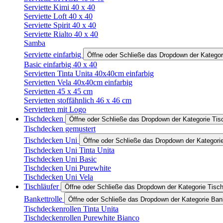
Serviette Kimi 40 x 40
Serviette Loft 40 x 40
Serviette Spirit 40 x 40
Serviette Rialto 40 x 40
Samba
Serviette einfarbig
Öffne oder Schließe das Dropdown der Kategori
Basic einfarbig 40 x 40
Servietten Tinta Unita 40x40cm einfarbig
Servietten Vela 40x40cm einfarbig
Servietten 45 x 45 cm
Servietten stoffähnlich 46 x 46 cm
Servietten mit Logo
Tischdecken
Öffne oder Schließe das Dropdown der Kategorie Ti
Tischdecken gemustert
Tischdecken Uni
Öffne oder Schließe das Dropdown der Kategori
Tischdecken Uni Tinta Unita
Tischdecken Uni Basic
Tischdecken Uni Purewhite
Tischdecken Uni Vela
Tischläufer
Öffne oder Schließe das Dropdown der Kategorie Tisch
Bankettrolle
Öffne oder Schließe das Dropdown der Kategorie Bank
Tischdeckenrollen Tinta Unita
Tischdeckenrollen Purewhite Bianco