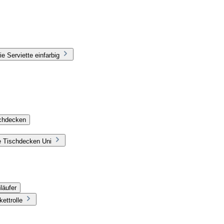
e Serviette einfarbig
schdecken
e Tischdecken Uni
läufer
ettrolle