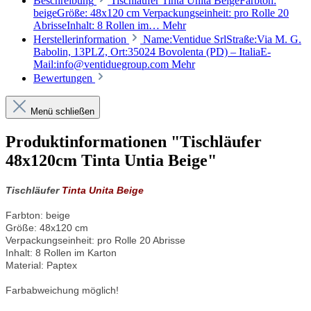
Beschreibung
Tischläufer Tinta Unita BeigeFarbton:
beigeGröße: 48x120 cm Verpackungseinheit: pro Rolle 20
AbrisseInhalt: 8 Rollen im…
Mehr
Herstellerinformation
Name:Ventidue SrlStraße:Via M. G.
Babolin, 13PLZ, Ort:35024 Bovolenta (PD) – ItaliaE-
Mail:info@ventiduegroup.com
Mehr
Bewertungen
Menü schließen
Produktinformationen "Tischläufer
48x120cm Tinta Untia Beige"
Tischläufer
Tinta Unita Beige
Farbton: beige
Größe: 48x120 cm
Verpackungseinheit: pro Rolle 20 Abrisse
Inhalt: 8 Rollen im Karton
Material: Paptex
Farbabweichung möglich!