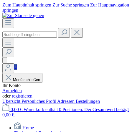
Zum Hauptinhalt springen
Zur Suche springen
Zur Hauptnavigation
springen
Menü schließen
Ihr Konto
Anmelden
oder
registrieren
Übersicht
Persönliches Profil
Adressen
Bestellungen
0,00 €
Warenkorb enthält 0 Positionen. Der Gesamtwert beträgt
0,00 €.
Home