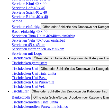
Serviette Kimi 40 x 40
Serviette Loft 40 x 40
Serviette Spirit 40 x 40
Serviette Rialto 40 x 40
Samba
Serviette einfarbig
Öffne oder Schließe das Dropdown der Kategori
Basic einfarbig 40 x 40
Servietten Tinta Unita 40x40cm einfarbig
Servietten Vela 40x40cm einfarbig
Servietten 45 x 45 cm
Servietten stoffähnlich 46 x 46 cm
Servietten mit Logo
Tischdecken
Öffne oder Schließe das Dropdown der Kategorie Ti
Tischdecken gemustert
Tischdecken Uni
Öffne oder Schließe das Dropdown der Kategori
Tischdecken Uni Tinta Unita
Tischdecken Uni Basic
Tischdecken Uni Purewhite
Tischdecken Uni Vela
Tischläufer
Öffne oder Schließe das Dropdown der Kategorie Tisch
Bankettrolle
Öffne oder Schließe das Dropdown der Kategorie Bank
Tischdeckenrollen Tinta Unita
Tischdeckenrollen Purewhite Bianco