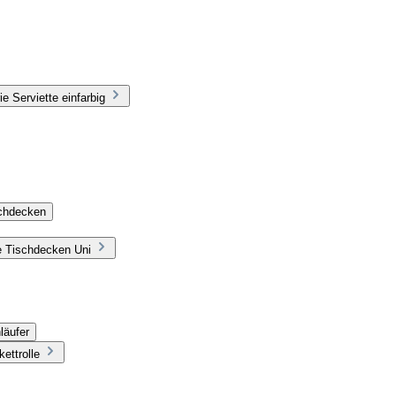
e Serviette einfarbig
schdecken
e Tischdecken Uni
läufer
ettrolle