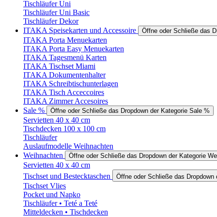
Tischläufer Uni
Tischläufer Uni Basic
Tischläufer Dekor
ITAKA Speisekarten und Accessoire
Öffne oder Schließe das 
ITAKA Porta Menuekarten
ITAKA Porta Easy Menuekarten
ITAKA Tagesmenü Karten
ITAKA Tischset Miami
ITAKA Dokumentenhalter
ITAKA Schreibtischunterlagen
ITAKA Tisch Acceccoires
ITAKA Zimmer Accesoires
Sale %
Öffne oder Schließe das Dropdown der Kategorie Sale %
Servietten 40 x 40 cm
Tischdecken 100 x 100 cm
Tischläufer
Auslaufmodelle Weihnachten
Weihnachten
Öffne oder Schließe das Dropdown der Kategorie We
Servietten 40 x 40 cm
Tischset und Bestecktaschen
Öffne oder Schließe das Dropdown 
Tischset Vlies
Pocket und Napko
Tischläufer • Teté a Teté
Mitteldecken • Tischdecken