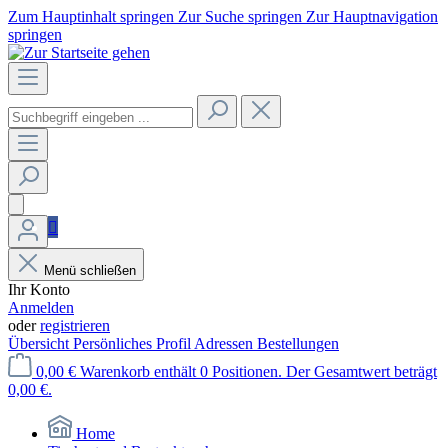
Zum Hauptinhalt springen
Zur Suche springen
Zur Hauptnavigation
springen
Menü schließen
Ihr Konto
Anmelden
oder
registrieren
Übersicht
Persönliches Profil
Adressen
Bestellungen
0,00 €
Warenkorb enthält 0 Positionen. Der Gesamtwert beträgt
0,00 €.
Home