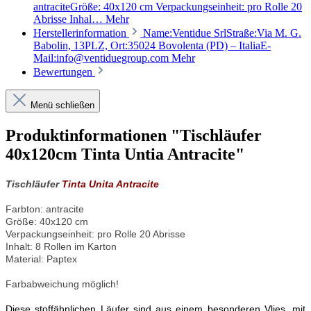
antraciteGröße: 40x120 cm Verpackungseinheit: pro Rolle 20
Abrisse Inhal…
Mehr
Herstellerinformation
Name:Ventidue SrlStraße:Via M. G.
Babolin, 13PLZ, Ort:35024 Bovolenta (PD) – ItaliaE-
Mail:info@ventiduegroup.com
Mehr
Bewertungen
Menü schließen
Produktinformationen "Tischläufer
40x120cm Tinta Untia Antracite"
Tischläufer
Tinta Unita Antracite
Farbton: antracite
Größe: 40x120 cm
Verpackungseinheit: pro Rolle 20 Abrisse
Inhalt: 8 Rollen im Karton
Material: Paptex
Farbabweichung möglich!
Diese stoffähnlichen Läufer sind aus einem besonderen Vlies, mit