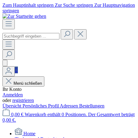
Zum Hauptinhalt springen
Zur Suche springen
Zur Hauptnavigation
springen
Menü schließen
Ihr Konto
Anmelden
oder
registrieren
Übersicht
Persönliches Profil
Adressen
Bestellungen
0,00 €
Warenkorb enthält 0 Positionen. Der Gesamtwert beträgt
0,00 €.
Home