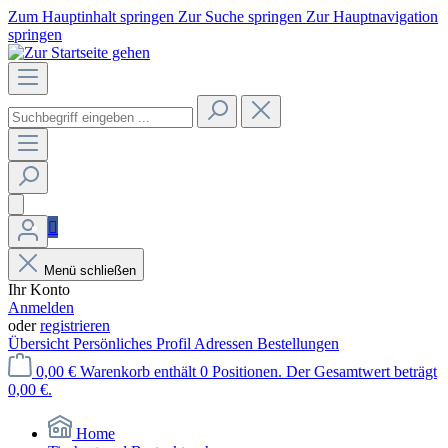
Zum Hauptinhalt springen
Zur Suche springen
Zur Hauptnavigation
springen
Menü schließen
Ihr Konto
Anmelden
oder
registrieren
Übersicht
Persönliches Profil
Adressen
Bestellungen
0,00 €
Warenkorb enthält 0 Positionen. Der Gesamtwert beträgt
0,00 €.
Home