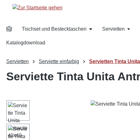
m Hauptinhalt springen
Zur Suche springen
Zur Hauptnavigation springen
Tischset und Bestecktaschen
Servietten
Öffne oder Schließe da
Öffne 
Katalogdownload
Servietten
Serviette einfarbig
Servietten Tinta Unit
Serviette Tinta Unita Ant
Bildergalerie überspringen