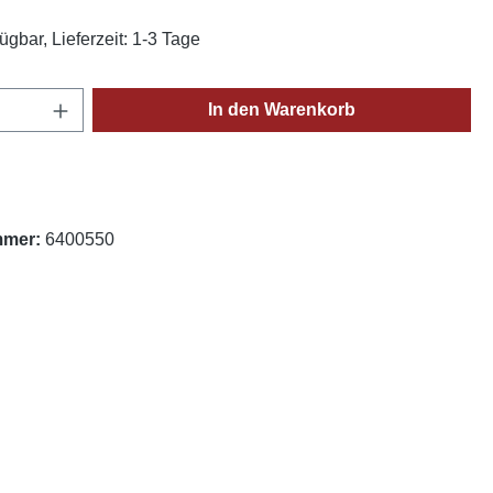
ügbar, Lieferzeit: 1-3 Tage
Anzahl: Gib den gewünschten Wert ein oder
In den Warenkorb
mmer:
6400550