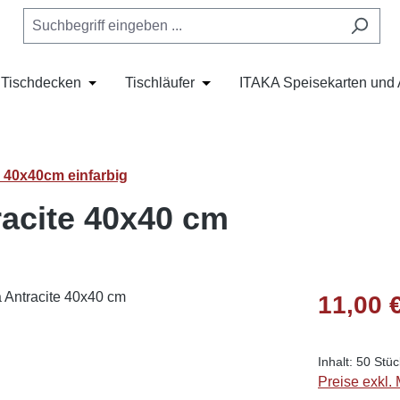
Tischdecken
Tischläufer
ITAKA Speisekarten und 
s Dropdown der Kategorie Tischset und Bestecktaschen
oder Schließe das Dropdown der Kategorie Servietten
Öffne oder Schließe das Dropdown der Kategorie
Öffne oder Schließe das Dropdo
a 40x40cm einfarbig
racite 40x40 cm
Regulärer Pr
11,00 
Inhalt:
50 Stü
Preise exkl.