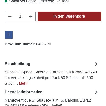
Sofort verfügbar, Lieferzeit: 1-3 Tage
Produkt Anzahl: Gib den gewünschten Wert e
In den Warenkorb
Produktnummer:
6403770
Beschreibung
Serviette Space SmeraldoFarbton: blauGröße: 40 x40
cm Verpackungseinheit pro Pack 50 StückInhalt: 600
Stück…
Mehr
Herstellerinformation
Name:Ventidue SrlStraße:Via M. G. Babolin, 13PLZ,
Ort:35024 Bovolenta (PD) – ItaliaE-