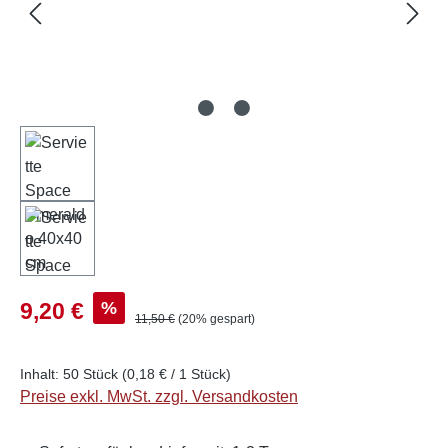
Verkaufspreis:
%
9,20 €
Regulärer Preis:
11,50 €
(20% gespart)
Inhalt:
50 Stück
(0,18 € / 1 Stück)
Preise exkl. MwSt. zzgl. Versandkosten