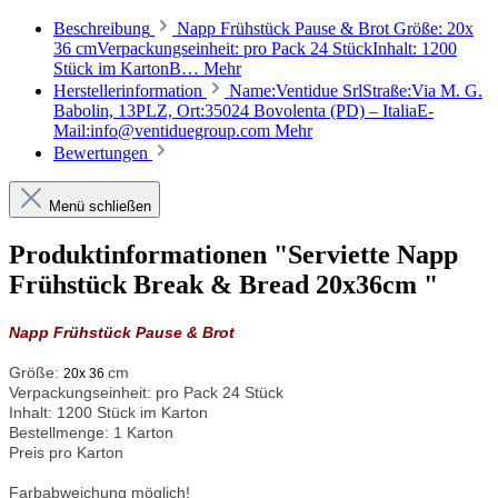
Beschreibung
Napp Frühstück Pause & Brot Größe: 20x
36 cmVerpackungseinheit: pro Pack 24 StückInhalt: 1200
Stück im KartonB…
Mehr
Herstellerinformation
Name:Ventidue SrlStraße:Via M. G.
Babolin, 13PLZ, Ort:35024 Bovolenta (PD) – ItaliaE-
Mail:info@ventiduegroup.com
Mehr
Bewertungen
Menü schließen
Produktinformationen "Serviette Napp
Frühstück Break & Bread 20x36cm "
Napp Frühstück Pause & Brot
Größe:
cm
20x 36
Verpackungseinheit:
pro Pack 24 Stück
Inhalt: 1200 Stück im Karton
Bestellmenge: 1 Karton
Preis pro Karton
Farbabweichung möglich!