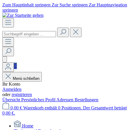
Zum Hauptinhalt springen
Zur Suche springen
Zur Hauptnavigation
springen
Menü schließen
Ihr Konto
Anmelden
oder
registrieren
Übersicht
Persönliches Profil
Adressen
Bestellungen
0,00 €
Warenkorb enthält 0 Positionen. Der Gesamtwert beträgt
0,00 €.
Home