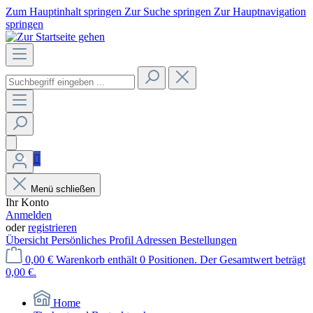
Zum Hauptinhalt springen
Zur Suche springen
Zur Hauptnavigation
springen
Menü schließen
Ihr Konto
Anmelden
oder
registrieren
Übersicht
Persönliches Profil
Adressen
Bestellungen
0,00 €
Warenkorb enthält 0 Positionen. Der Gesamtwert beträgt
0,00 €.
Home