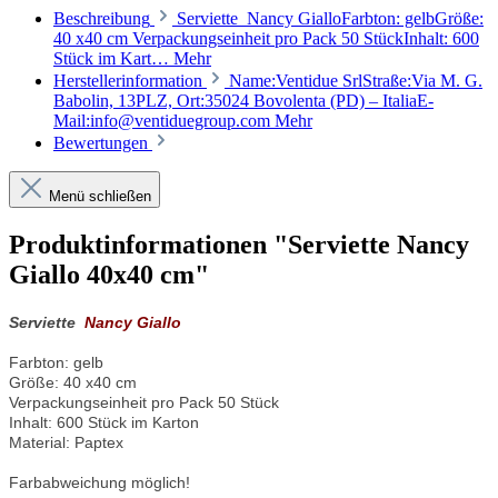
Beschreibung
Serviette Nancy GialloFarbton: gelbGröße:
40 x40 cm Verpackungseinheit pro Pack 50 StückInhalt: 600
Stück im Kart…
Mehr
Herstellerinformation
Name:Ventidue SrlStraße:Via M. G.
Babolin, 13PLZ, Ort:35024 Bovolenta (PD) – ItaliaE-
Mail:info@ventiduegroup.com
Mehr
Bewertungen
Menü schließen
Produktinformationen "Serviette Nancy
Giallo 40x40 cm"
Serviette
Nancy Giallo
Farbton: gelb
Größe: 40 x40 cm
Verpackungseinheit pro Pack 50 Stück
Inhalt: 600 Stück im Karton
Material: Paptex
Farbabweichung möglich!