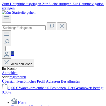
Zum Hauptinhalt springen
Zur Suche springen
Zur Hauptnavigation
springen
Menü schließen
Ihr Konto
Anmelden
oder
registrieren
Übersicht
Persönliches Profil
Adressen
Bestellungen
0,00 €
Warenkorb enthält 0 Positionen. Der Gesamtwert beträgt
0,00 €.
Home