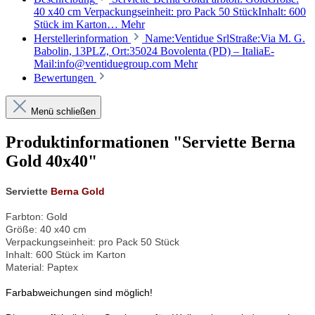
40 x40 cm Verpackungseinheit: pro Pack 50 StückInhalt: 600
Stück im Karton…
Mehr
Herstellerinformation
Name:Ventidue SrlStraße:Via M. G.
Babolin, 13PLZ, Ort:35024 Bovolenta (PD) – ItaliaE-
Mail:info@ventiduegroup.com
Mehr
Bewertungen
Menü schließen
Produktinformationen "Serviette Berna
Gold 40x40"
Serviette
Berna Gold
Farbton: Gold
Größe: 40 x40 cm
Verpackungseinheit: pro Pack 50 Stück
Inhalt: 600 Stück im Karton
Material: Paptex
Farbabweichungen sind möglich!