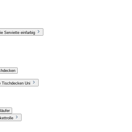
e Serviette einfarbig
schdecken
e Tischdecken Uni
läufer
ettrolle