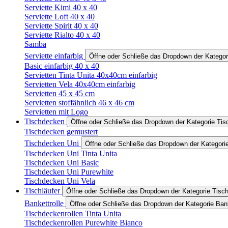
Serviette Kimi 40 x 40
Serviette Loft 40 x 40
Serviette Spirit 40 x 40
Serviette Rialto 40 x 40
Samba
Serviette einfarbig
Öffne oder Schließe das Dropdown der Kategori
Basic einfarbig 40 x 40
Servietten Tinta Unita 40x40cm einfarbig
Servietten Vela 40x40cm einfarbig
Servietten 45 x 45 cm
Servietten stoffähnlich 46 x 46 cm
Servietten mit Logo
Tischdecken
Öffne oder Schließe das Dropdown der Kategorie Ti
Tischdecken gemustert
Tischdecken Uni
Öffne oder Schließe das Dropdown der Kategori
Tischdecken Uni Tinta Unita
Tischdecken Uni Basic
Tischdecken Uni Purewhite
Tischdecken Uni Vela
Tischläufer
Öffne oder Schließe das Dropdown der Kategorie Tisch
Bankettrolle
Öffne oder Schließe das Dropdown der Kategorie Bank
Tischdeckenrollen Tinta Unita
Tischdeckenrollen Purewhite Bianco