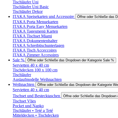
Tischläufer Uni
Tischläufer Uni Basic
Tischläufer Dekor
ITAKA Speisekarten und Accessoire
Öffne oder Schließe das 
ITAKA Porta Menuekarten
ITAKA Porta Easy Menuekarten
ITAKA Tagesmenü Karten
ITAKA Tischset Miami
ITAKA Dokumentenhalter
ITAKA Schreibtischunterlagen
ITAKA Tisch Acceccoires
ITAKA Zimmer Accesoires
Sale %
Öffne oder Schließe das Dropdown der Kategorie Sale %
Servietten 40 x 40 cm
Tischdecken 100 x 100 cm
Tischläufer
Auslaufmodelle Weihnachten
Weihnachten
Öffne oder Schließe das Dropdown der Kategorie We
Servietten 40 x 40 cm
Tischset und Bestecktaschen
Öffne oder Schließe das Dropdown 
Tischset Vlies
Pocket und Napko
Tischläufer • Teté a Teté
Mitteldecken • Tischdecken