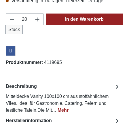
Versandfertig in 14 Tagen, Lieferzeit 1-3 Tage
Produkt Anzahl: Gib den gewünschten Wert e
In den Warenkorb
Stück
Produktnummer:
4119695
Beschreibung
Mitteldecke Vanity 100x100 cm aus stoffähnlichem
Vlies. Ideal für Gastronomie, Catering, Feiern und
festliche Tafeln.Die Mit…
Mehr
Herstellerinformation