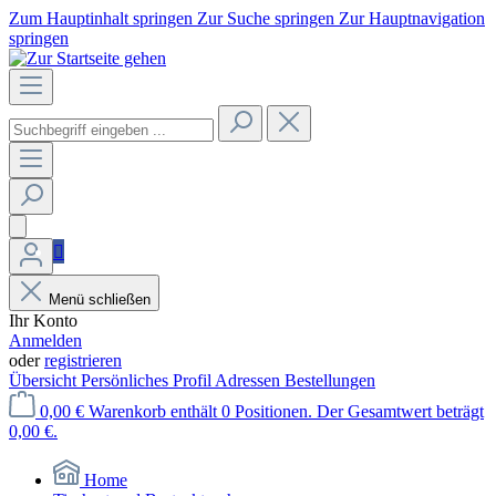
Zum Hauptinhalt springen
Zur Suche springen
Zur Hauptnavigation
springen
Menü schließen
Ihr Konto
Anmelden
oder
registrieren
Übersicht
Persönliches Profil
Adressen
Bestellungen
0,00 €
Warenkorb enthält 0 Positionen. Der Gesamtwert beträgt
0,00 €.
Home