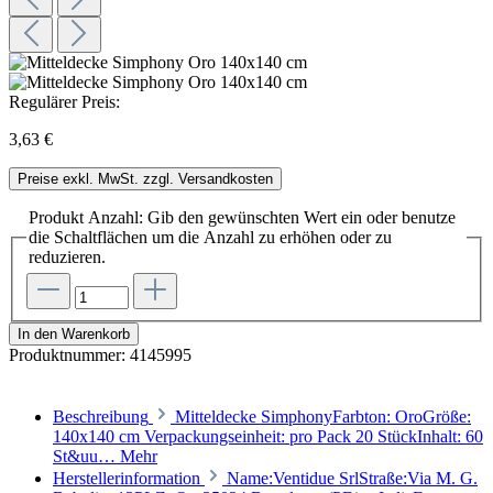
Regulärer Preis:
3,63 €
Preise exkl. MwSt. zzgl. Versandkosten
Produkt Anzahl: Gib den gewünschten Wert ein oder benutze
die Schaltflächen um die Anzahl zu erhöhen oder zu
reduzieren.
In den Warenkorb
Produktnummer:
4145995
Beschreibung
Mitteldecke SimphonyFarbton: OroGröße:
140x140 cm Verpackungseinheit: pro Pack 20 StückInhalt: 60
St&uu…
Mehr
Herstellerinformation
Name:Ventidue SrlStraße:Via M. G.