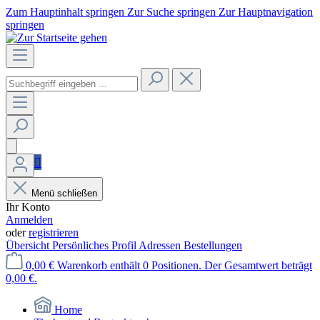
Zum Hauptinhalt springen
Zur Suche springen
Zur Hauptnavigation
springen
Menü schließen
Ihr Konto
Anmelden
oder
registrieren
Übersicht
Persönliches Profil
Adressen
Bestellungen
0,00 €
Warenkorb enthält 0 Positionen. Der Gesamtwert beträgt
0,00 €.
Home