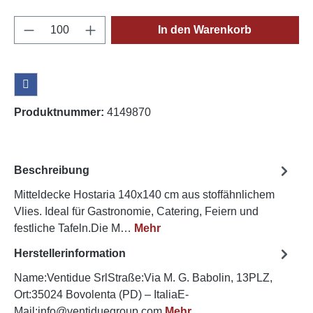
Produkt Anzahl: Gib den gewünschten Wert e
In den Warenkorb
Produktnummer:
4149870
Beschreibung
Mitteldecke Hostaria 140x140 cm aus stoffähnlichem
Vlies. Ideal für Gastronomie, Catering, Feiern und
festliche Tafeln.Die M…
Mehr
Herstellerinformation
Name:Ventidue SrlStraße:Via M. G. Babolin, 13PLZ,
Ort:35024 Bovolenta (PD) – ItaliaE-
Mail:info@ventiduegroup.com
Mehr