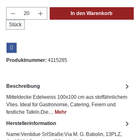
Produkt Anzahl: Gib den gewünschten Wert e
In den Warenkorb
Stück
Produktnummer:
4115285
Beschreibung
Mitteldecke Edelweiss 100x100 cm aus stoffähnlichem
Vlies. Ideal für Gastronomie, Catering, Feiern und
festliche Tafeln.Die…
Mehr
Herstellerinformation
Name:Ventidue SrlStraße:Via M. G. Babolin, 13PLZ,