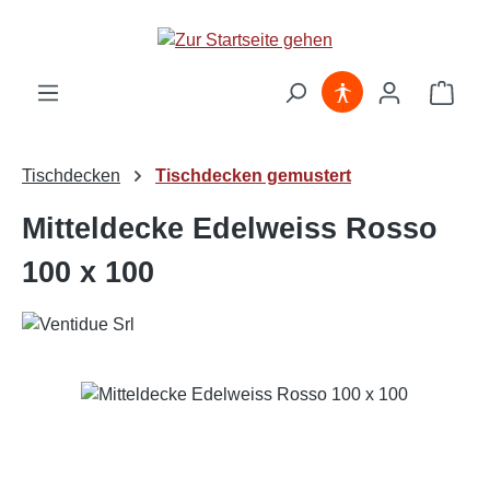
Zum Hauptinhalt springen
Ware
Tischdecken
Tischdecken gemustert
Mitteldecke Edelweiss Rosso
100 x 100
Bildergalerie überspringen