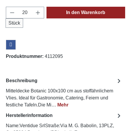
Produkt Anzahl: Gib den gewünschten Wert e
In den Warenkorb
Stück
Produktnummer:
4112095
Beschreibung
Mitteldecke Botanic 100x100 cm aus stoffähnlichem
Vlies. Ideal für Gastronomie, Catering, Feiern und
festliche Tafeln.Die Mi…
Mehr
Herstellerinformation
Name:Ventidue SrlStraße:Via M. G. Babolin, 13PLZ,