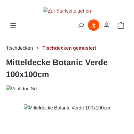
Zum Hauptinhalt springen
Ware
Tischdecken
Tischdecken gemustert
Mitteldecke Botanic Verde
100x100cm
Bildergalerie überspringen