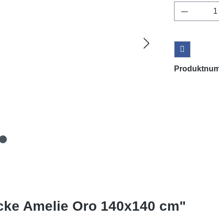
Produkt 
Produktnu
ecke Amelie Oro 140x140 cm"