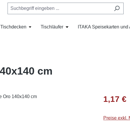
Tischdecken
Tischläufer
ITAKA Speisekarten und 
s Dropdown der Kategorie Tischset und Bestecktaschen
oder Schließe das Dropdown der Kategorie Servietten
Öffne oder Schließe das Dropdown der Kategorie
Öffne oder Schließe das Dropdo
140x140 cm
Regulärer Pr
1,17 €
Preise exkl.