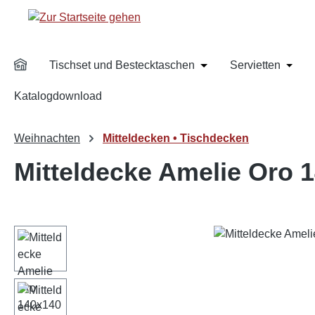
m Hauptinhalt springen
Zur Suche springen
Zur Hauptnavigation springen
Tischset und Bestecktaschen
Servietten
Öffne oder Schließe da
Öffne 
Katalogdownload
Weihnachten
Mitteldecken • Tischdecken
Mitteldecke Amelie Oro 
Bildergalerie überspringen