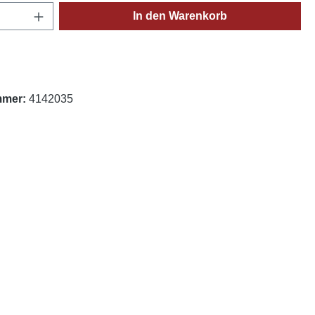
Anzahl: Gib den gewünschten Wert ein oder
In den Warenkorb
mmer:
4142035